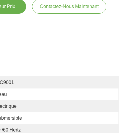
ur Prix
Contactez-Nous Maintenant
SO9001
eau
ectrique
ubmersible
 /60 Hertz