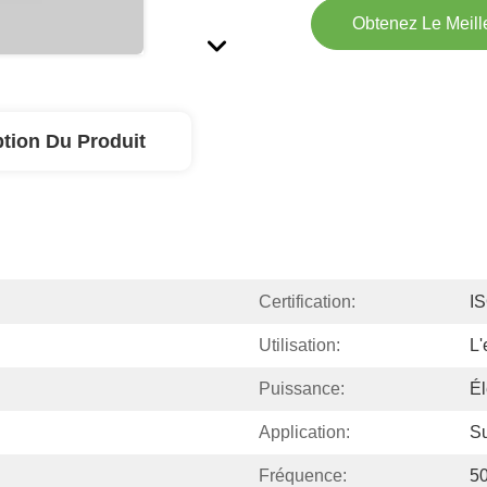
Obtenez Le Meille
ption Du Produit
Certification:
I
Utilisation:
L'
Puissance:
Él
Application:
S
Fréquence:
50