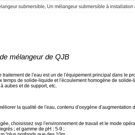
élangeur submersible
, 
Un mélangeur submersible à installation 
s de mélangeur de QJB
itement de l'eau est un de l'équipement principal dans le pro
x temps de solide-liquide et l'écoulement homogène de solide-li
 aubes et de support, etc.
liorer la qualité de l'eau, contenu d'oxygène d'augmentation d
ngée, choisissez svp l'environnement de travail et le mode opéra
rés ; et gamme de pH : 5-9 ;
m “plus profonds que des 10m.