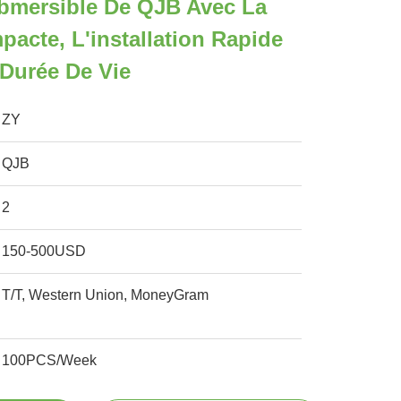
bmersible De QJB Avec La
pacte, L'installation Rapide
Durée De Vie
ZY
QJB
2
150-500USD
T/T, Western Union, MoneyGram
100PCS/Week