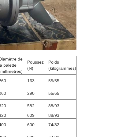
Diamètre de
Poussez
Poids
la palette
(N)
(kilogrammes)
(millimètres)
260
163
55/65
260
290
55/65
320
582
88/93
320
609
88/93
400
600
74/82