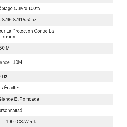
âblage Cuivre 100%
0v/460v/415/50hz
ur La Protection Contre La 
rrosion
-50 M
ance:
10M
0 Hz
s Écailles
élange Et Pompage
rsonnalisé
t:
100PCS/Week