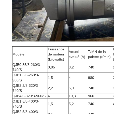
Puissance
Actuel
T/MN de la
Modèle
de moteur
évalué (A)
palette (r/min)
(kilowatts)
QJB0.85/8-260/3-
0,85
3,2
740
740/S
QJB1.5/6-260/3-
1,5
4
980
980/S
QJB2.2/8-320/3-
2,2
5,9
740
740/S
QJB4/6-320/3-960/S
4
10,3
960
QJB1.5/8-400/3-
1,5
5,2
740
740/S
QJB2.5/8-400/3-