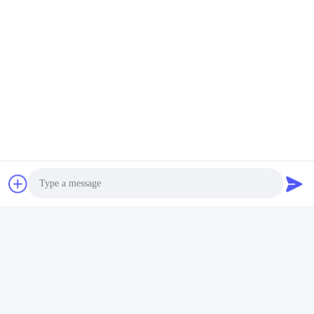
CO.,LTD
E-mail
wfmbeide@163.com
Temps de travail
08:00-17:00
Notre adresse
Adresse
No.121. Ville Quzhou Zhejiang Chine de Kecheng
Télégramme
86-570-8017861
Photo
Video Call