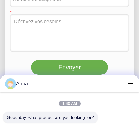
Envoyer
Anna
1:48 AM
Good day, what product are you looking for?
Nous contacter
QUZHOU ZHONGYI CHEMICALS