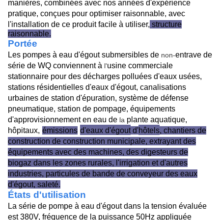
manières, combinées avec nos années d'expérience
pratique, conçues pour optimiser raisonnable, avec
l'installation de ce produit facile à utiliser,
structure
raisonnable.
Portée
Les pompes à eau d'égout submersibles de
entrave de
non-
série de WQ conviennent à
usine commerciale
l'
stationnaire pour des décharges polluées d'eaux usées,
stations résidentielles d'eaux d'égout, canalisations
urbaines de station d'épuration, système de défense
pneumatique, station de pompage, équipements
d'approvisionnement en eau de
plante aquatique,
la
hôpitaux,
émissions
d'eaux d'égout
d'
hôtels
, chantiers de
construction de construction municipale, extrayant des
équipements avec des machines, des digesteurs de
biogaz dans les zones rurales, l'irrigation et d'autres
industries, particules de bande de conveyeur des eaux
d'égout, saleté.
États d'utilisation
La série de pompe à eau d'égout dans la tension évaluée
est 380V, fréquence de la puissance 50Hz appliquée