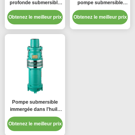
profonde submersible
pompe submersible
inoxydable d'acier
pour eaux usées
inoxydable de la pompe
Obtenez le meilleur prix
Obtenez le meilleur prix
anticorrosion
50GPM-500GPM de QY
304
Pompe submersible
immergée dans l'huile
submersible verte de la
pompe à eau d'égout de
Obtenez le meilleur prix
QY solides solubles