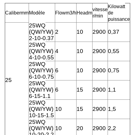
Kilowatt
vitesse
Calibermm
Modèle
Flowm3/h
Headm
de
r/min
puissance
25WQ
(QW/YW)
2
10
2900
0,37
2-10-0.37
25WQ
(QW/YW)
4
10
2900
0,55
4-10-0.55
25WQ
(QW/YW)
6
10
2900
0,75
6-10-0.75
25
25WQ
(QW/YW)
6
15
2900
1,1
6-15-1.1
25WQ
(QW/YW)
10
15
2900
1,5
10-15-1.5
25WQ
(QW/YW)
10
20
2900
2,2
10-20-2.2