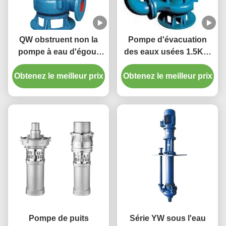
QW obstruent non la
Pompe d'évacuation
pompe à eau d'égout
des eaux usées 1.5KW
submersible pour la
submersible IP68 avec
Obtenez le meilleur prix
décharge de déchets
Obtenez le meilleur prix
la double roue à aubes
industriels
Pompe de puits
Série YW sous l'eau