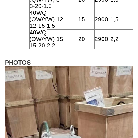
8-20-1.5
40WQ
(QW/YW)
12
15
2900
1,5
12-15-1.5
40WQ
(QW/YW)
15
20
2900
2,2
15-20-2.2
PHOTOS