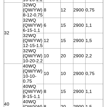
32WQ
(QW/YW)
8
12
2900
0,75
8-12-0.75
32WQ
(QW/YW)
6
15
2900
1,1
6-15-1.1
32
32WQ
(QW/YW)
12
15
2900
1,5
12-15-1.5
32WQ
(QW/YW)
10
20
2900
2,2
10-20-2.2
40WQ
(QW/YW)
10
10
2900
0,75
10-10-
0.75
40WQ
(QW/YW)
8
15
2900
1,1
8-15-1.1
40WQ
40
(QW/YW)
8
20
2900
1,5