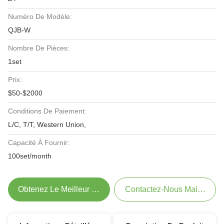
Numéro De Modèle:
QJB-W
Nombre De Pièces:
1set
Prix:
$50-$2000
Conditions De Paiement:
L/C, T/T, Western Union,
Capacité À Fournir:
100set/month
Obtenez Le Meilleur Prix
Contactez-Nous Maintenant