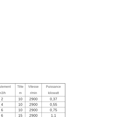
ulement
Tête
Vitesse
Puissance
m3/h
m
r/min
kilowatt
2
10
2900
0,37
4
10
2900
0,55
6
10
2900
0,75
6
15
2900
1,1