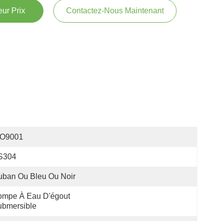
ur Prix
Contactez-Nous Maintenant
SO9001
S304
uban Ou Bleu Ou Noir
mpe À Eau D'égout 
ubmersible