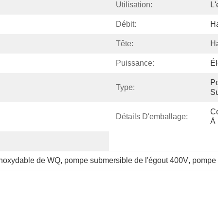
Utilisation:
L'
Débit:
H
Tête:
H
Puissance:
Él
Po
Type:
S
Co
Détails D'emballage:
À 
 inoxydable de WQ
, 
pompe submersible de l'égout 400V
, 
pompe 