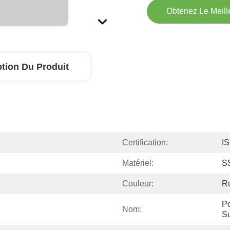
Obtenez Le Meille
ption Du Produit
Certification:
I
Matériel:
S
Couleur:
R
Po
Nom:
S