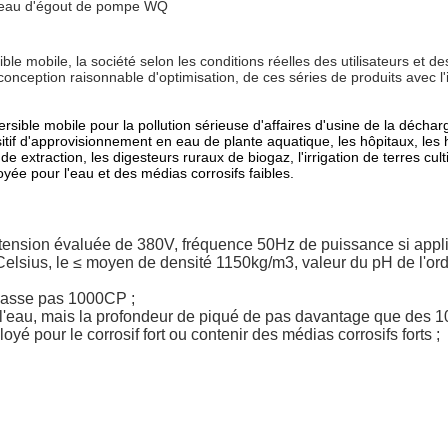
à eau d'égout de pompe WQ
mobile, la société selon les conditions réelles des utilisateurs et des
ception raisonnable d'optimisation, de ces séries de produits avec l'ins
ble mobile pour la pollution sérieuse d'affaires d'usine de la décharge
ositif d'approvisionnement en eau de plante aquatique, les hôpitaux, les 
 extraction, les digesteurs ruraux de biogaz, l'irrigation de terres cult
ée pour l'eau et des médias corrosifs faibles.
 tension évaluée de 380V, fréquence 50Hz de puissance si appl
lsius, le ≤ moyen de densité 1150kg/m3, valeur du pH de l'ordr
épasse pas 1000CP ;
s l'eau, mais la profondeur de piqué de pas davantage que des 1
yé pour le corrosif fort ou contenir des médias corrosifs forts ;