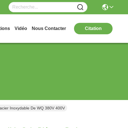
tions
Vidéo
Nous Contacter
Citation
acier Inoxydable De WQ 380V 400V