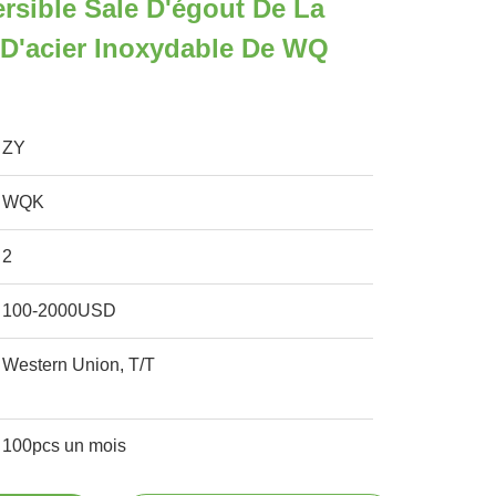
sible Sale D'égout De La
D'acier Inoxydable De WQ
ZY
WQK
2
100-2000USD
Western Union, T/T
100pcs un mois