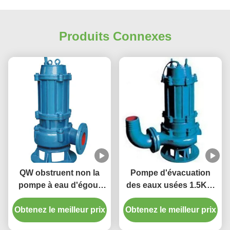
Produits Connexes
QW obstruent non la
Pompe d'évacuation
pompe à eau d'égout
des eaux usées 1.5KW
submersible pour la
submersible IP68 avec
Obtenez le meilleur prix
décharge de déchets
Obtenez le meilleur prix
la double roue à aubes
industriels