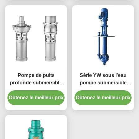
Pompe de puits
Série YW sous l'eau
profonde submersible
pompe submersible
inoxydable d'acier
pour eaux usées
inoxydable de la pompe
Obtenez le meilleur prix
Obtenez le meilleur prix
anticorrosion
50GPM-500GPM de QY
304