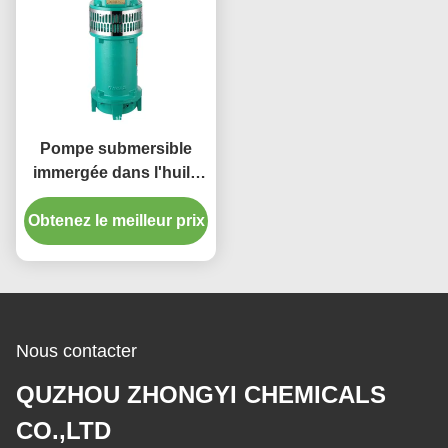
Pompe submersible
immergée dans l'huile
submersible verte de la
pompe à eau d'égout de
Obtenez le meilleur prix
QY solides solubles
Nous contacter
QUZHOU ZHONGYI CHEMICALS
CO.,LTD