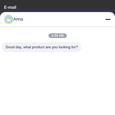
E-mail
wfmbeide@163.com
Anna
Temps de travail
4:36 AM
08:00-17:00
Good day, what product are you looking for?
Notre adresse
Adresse
No.121. Ville Quzhou Zhejiang Chine de Kecheng
Télégramme
86-570-8017861
Chine Bonne qualité Pompe submersible pour eaux usées Le