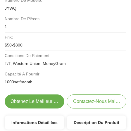
Numéro De Modèle:
JYWQ
Nombre De Pièces:
1
Prix:
$50-$300
Conditions De Paiement:
T/T, Western Union, MoneyGram
Capacité À Fournir:
1000set/month
Obtenez Le Meilleur Prix
Contactez-Nous Maintenant
Informations Détaillées
Description Du Produit