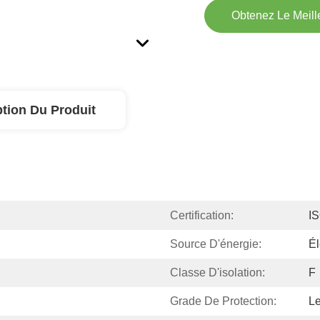
Obtenez Le Meille
ption Du Produit
Certification:
I
Source D'énergie:
Él
Classe D'isolation:
F
Grade De Protection:
L