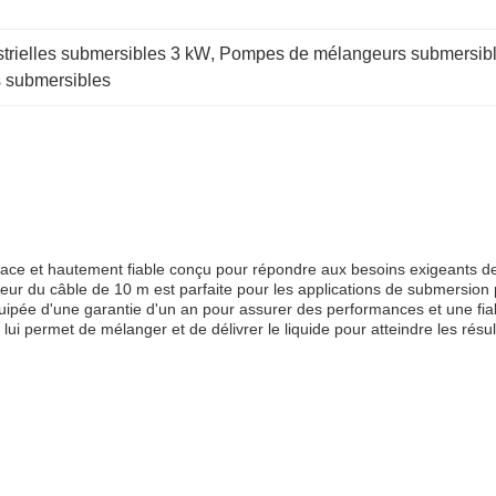
rielles submersibles 3 kW
, 
Pompes de mélangeurs submersib
s submersibles
ficace et hautement fiable conçu pour répondre aux besoins exigeants de
r du câble de 10 m est parfaite pour les applications de submersion 
pée d'une garantie d'un an pour assurer des performances et une fiabi
ui permet de mélanger et de délivrer le liquide pour atteindre les résult