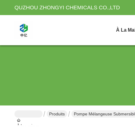
QUZHOU ZHONGYI CHEMICALS CO.,LTD
À La Ma
Produits
Pompe Mélangeuse Submersibl
À la maison