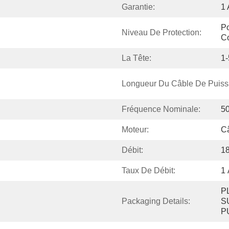
Garantie:
1
Po
Niveau De Protection:
Co
La Tête:
1
Longueur Du Câble De Puiss
Fréquence Nominale:
5
Moteur:
C
Débit:
1
Taux De Débit:
1
P
Packaging Details:
S
P