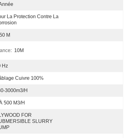
 Année
ur La Protection Contre La 
rrosion
-50 M
ance:
10M
0 Hz
âblage Cuivre 100%
80-3000m3/h
 À 500 M3/h
LYWOOD FOR 
UBMERSIBLE SLURRY 
UMP