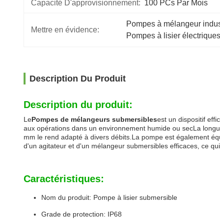
Capacité D'approvisionnement:
100 PCs Par Mois
Pompes à mélangeur indust
Mettre en évidence:
Pompes à lisier électrique
Description Du Produit
Description du produit:
Le
Pompes de mélangeurs submersibles
est un dispositif ef
aux opérations dans un environnement humide ou secLa longueu
mm le rend adapté à divers débits.La pompe est également équi
d'un agitateur et d'un mélangeur submersibles efficaces, ce qui l
Caractéristiques:
Nom du produit: Pompe à lisier submersible
Grade de protection: IP68