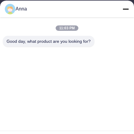
wfmbeide@163.com
Anna
Temps de travail
11:03 PM
08:00-17:00
Good day, what product are you looking for?
Notre adresse
Adresse
No.121. Ville Quzhou Zhejiang Chine de Kecheng
Télégramme
86-570-8017861
Chine Bonne qualité Pompe submersible pour eaux usées Le
fournisseur. -2026 QUZHOU ZHONGYI CHEMICALS CO.,LTD
Tous les droits réservés.