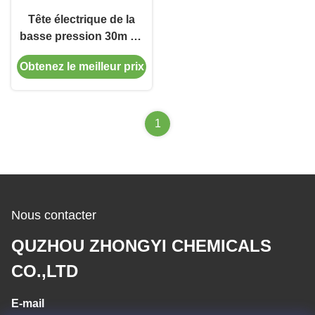
Tête électrique de la
basse pression 30m de
pompe à diaphragme de
Obtenez le meilleur prix
la fonte SS304
1
Nous contacter
QUZHOU ZHONGYI CHEMICALS
CO.,LTD
E-mail