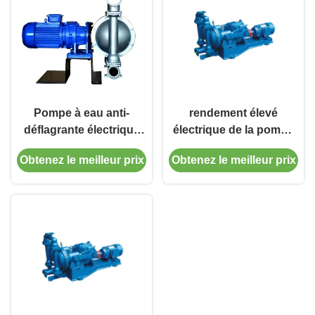
Pompe à eau anti-
rendement élevé
déflagrante électrique
électrique de la pompe
bleue du diaphragme
à diaphragme de 380V
Obtenez le meilleur prix
Obtenez le meilleur prix
15kw de pompes à
415V 460V 0.75kw-15kw
diaphragme