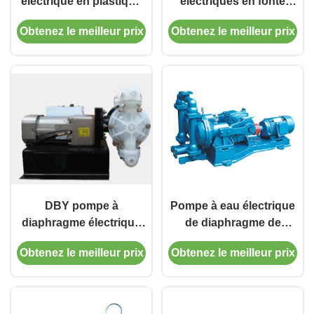
électrique en plastique
électriques en fonte
DBY avec boîte de
avec tête de 30 pieds
Obtenez le meilleur prix
Obtenez le meilleur prix
réduction de tension
380v 440v 460v
DBY pompe à
Pompe à eau électrique
diaphragme électrique
de diaphragme de
avec boîte de réduction
pression de la barre
Obtenez le meilleur prix
Obtenez le meilleur prix
polyvalente pour
3kgf/Cm2 de la pompe à
diverses applications
diaphragme HT200 8