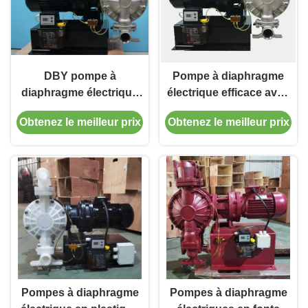
DBY pompe à
Pompe à diaphragme
diaphragme électrique
électrique efficace avec
avec boîte de réduction
protection IP55
Obtenez le meilleur prix
Obtenez le meilleur prix
20 ft Max. Aspirateur
Pompes à diaphragme
Pompes à diaphragme