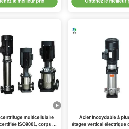
enez le meilleur prix
Obtenez le meilleur 
inoxydable
entrifuge multicellulaire
Acier inoxydable à plu
 certifiée ISO9001, corps en
étages vertical électriqu