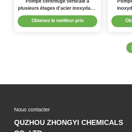
Pompe centrifuge verticale à
Pompe 
plusieurs étages d'acier inoxydable
inoxy
de CDL/QDLF
Obtenez le meilleur prix
Obt
Nous contacter
QUZHOU ZHONGYI CHEMICALS