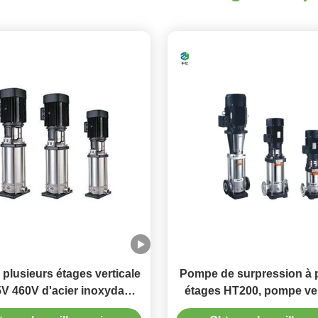
plusieurs étages verticale
Pompe de surpression à 
V 460V d'acier inoxydable
étages HT200, pompe ver
de CDLF
plusieurs étages en a