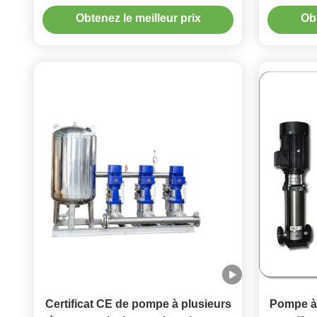
plusieurs étages en acier
acie
Obtenez le meilleur prix
Obt
inoxydable
manométr
pour le
Certificat CE de pompe à plusieurs
Pompe à 