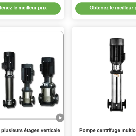
r inoxydable, hauteur
centrifuge de canalis
enez le meilleur prix
Obtenez le meilleur 
ique de 10 à 200 m, idéale
s systèmes d'eau à haute
pression
plusieurs étages verticale
Pompe centrifuge multice