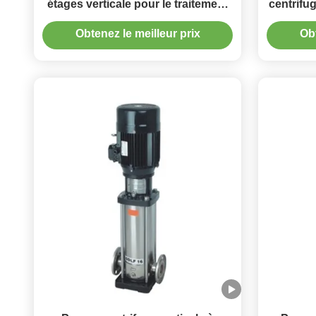
étages verticale pour le traitement
centrifug
industriel des eaux
la po
Obtenez le meilleur prix
Obt