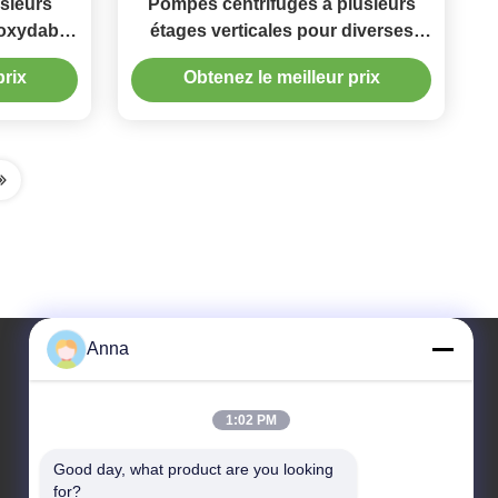
sieurs
Pompes centrifuges à plusieurs
noxydable
étages verticales pour diverses
l'eau de
industries
prix
Obtenez le meilleur prix
Anna
Notre adresse
1:02 PM
Adresse
Good day, what product are you looking 
No.121. Ville Quzhou Zhejiang Chine de Kecheng
for?