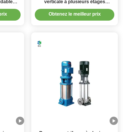
ydable
verticale à plusieurs étages
canique
verticale de la pompe CDL CDLF
prix
Obtenez le meilleur prix
e
d'eau chaude