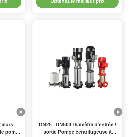
prix
Obtenez le meilleur prix
800M tête)
sieurs
DN25 - DN500 Diamètre d'entrée /
e de pompe
sortie Pompe centrifugeuse à