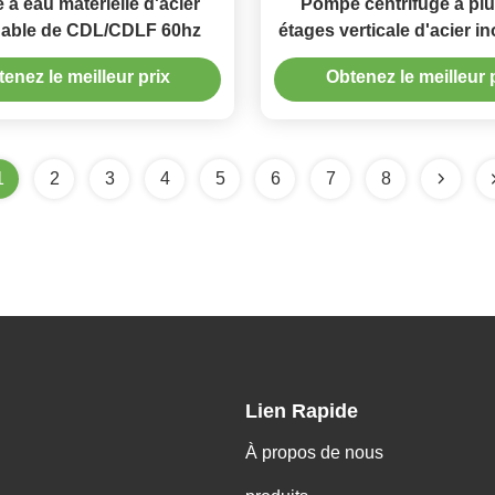
à eau matérielle d'acier
Pompe centrifuge à plu
dable de CDL/CDLF 60hz
étages verticale d'acier i
de prix de l'essence de 
enez le meilleur prix
Obtenez le meilleur 
CDL/CDLF
1
2
3
4
5
6
7
8
Lien Rapide
À propos de nous