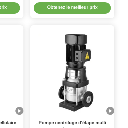
ation
plusieurs étages verticale pour
prix
Obtenez le meilleur prix
divers besoins
llulaire
Pompe centrifuge d'étape multi