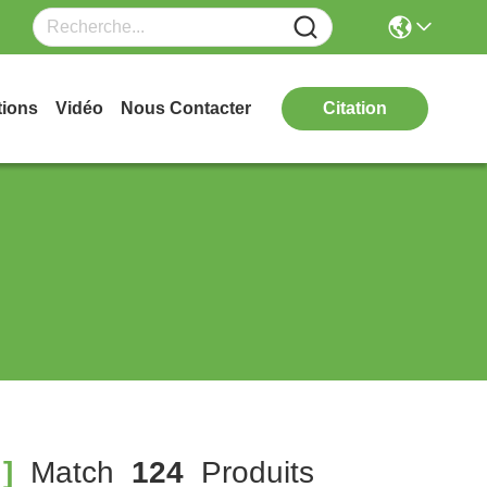
tions
Vidéo
Nous Contacter
Citation
]
Match
124
Produits