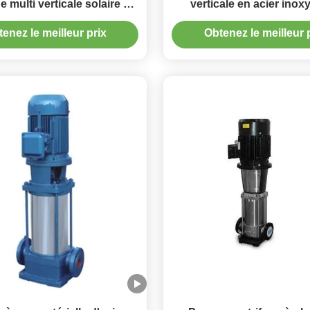
e multi verticale solaire de
verticale en acier inox
mpe 200m3/H d'étape de
CDL/CDLF avec joint mé
enez le meilleur prix
Obtenez le meilleur 
11KW 15HP
résistant à l'usur