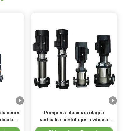
plusieurs
Pompes à plusieurs étages
ticale à
verticales centrifuges à vitesse
cier
variable en acier inoxydable (20-