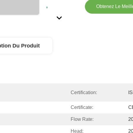
Obtenez Le Meille
ption Du Produit
Certification:
I
Certificate:
C
Flow Rate:
2
Head:
2