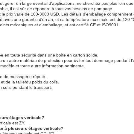
ut gérer un large éventail d'applications, ne cherchez pas plus loin qu
urable, il est sûr de répondre à tous vos besoins de pompage.
t le prix varie de 100-3000 USD. Les détails d'emballage comprennent 
t livré avec une garantie d'un an, et sa température maximale est de 120 
oints mécaniques et d'emballage, et est certifié CE et ISO9001.
e en toute sécurité dans une boîte en carton solide.
u un autre matériau de protection pour éviter tout dommage pendant l'
modèle et toute autre information pertinente.
ce de messagerie réputé.
t de la taille/du poids du colis.
n colis pendant le transport.
eurs étages verticale?
ticale est ZY.
e à plusieurs étages verticale?
 étages verticale est CDL(F).