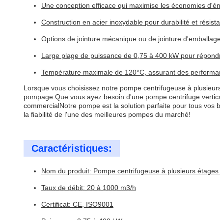
Une conception efficace qui maximise les économies d'én
Construction en acier inoxydable pour durabilité et résist
Options de jointure mécanique ou de jointure d'emballag
Large plage de puissance de 0,75 à 400 kW pour répond
Température maximale de 120°C, assurant des performa
Lorsque vous choisissez notre pompe centrifugeuse à plusieurs
pompage.Que vous ayez besoin d'une pompe centrifuge verticale
commercialNotre pompe est la solution parfaite pour tous vos
la fiabilité de l'une des meilleures pompes du marché!
Caractéristiques:
Nom du produit: Pompe centrifugeuse à plusieurs étages 
Taux de débit: 20 à 1000 m3/h
Certificat: CE, ISO9001