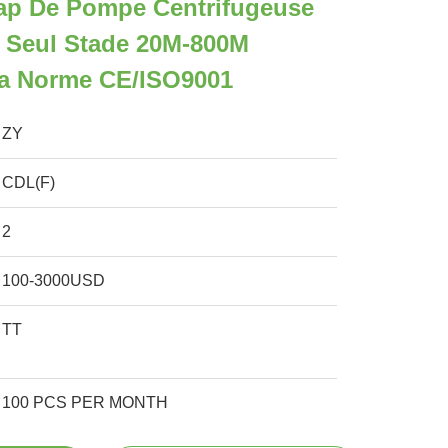
ap De Pompe Centrifugeuse
n Seul Stade 20M-800M
a Norme CE/ISO9001
ZY
CDL(F)
2
100-3000USD
TT
100 PCS PER MONTH