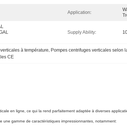
Wa
Application:
Tr
L 
AL 
Supply Ability:
1
verticales à température
, 
Pompes centrifuges verticales selon
ales CE
icale en ligne, ce qui la rend parfaitement adaptée à diverses applicat
ède une gamme de caractéristiques impressionnantes, notamment: