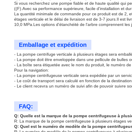
Si vous recherchez une pompe fiable et de haute qualité qui pe
((F).Avec sa performance supérieure, facile d'installation et d
La quantité minimale de commande pour ce produit est de 2, e
étages verticale et le délai de livraison est de 3-7 jours.Il es
10,0 MPa.Les options d'étanchéité de l'arbre comprennent les j
Emballage et expédition
- La pompe centrifuge verticale à plusieurs étages sera emballé
- La pompe doit être enveloppée dans une pellicule de bulles o
- La boîte sera étiquetée avec le nom du produit, le numéro de 
Pour la navigation:
- La pompe centrifugeuse verticale sera expédiée par un servi
- Le coût de transport sera calculé en fonction de la destination e
- Le client recevra un numéro de suivi afin de pouvoir suivre so
FAQ:
Q: Quelle est la marque de la pompe centrifugeuse à plusi
R: La marque de la pompe centrifugeuse à plusieurs étages ver
Q: Quel est le numéro de modèle de la pompe centrifugeus
R: Le numéro de modèle de la pompe centrifugeuse à plusieurs