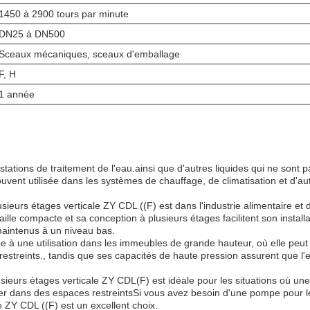
1450 à 2900 tours par minute
DN25 à DN500
Sceaux mécaniques, sceaux d'emballage
F, H
1 année
stations de traitement de l'eau.ainsi que d'autres liquides qui ne sont 
nt utilisée dans les systèmes de chauffage, de climatisation et d'aut
ieurs étages verticale ZY CDL ((F) est dans l'industrie alimentaire et 
ille compacte et sa conception à plusieurs étages facilitent son installa
 maintenus à un niveau bas.
 à une utilisation dans les immeubles de grande hauteur, où elle peut 
s restreints., tandis que ses capacités de haute pression assurent que
sieurs étages verticale ZY CDL(F) est idéale pour les situations où u
ller dans des espaces restreintsSi vous avez besoin d'une pompe pour le 
 ZY CDL ((F) est un excellent choix.