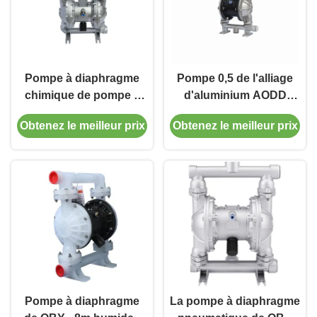
Pompe à diaphragme
Pompe 0,5 de l'alliage
chimique de pompe à
d'aluminium AODD
diaphragme de solides
dedans à la pompe de
Obtenez le meilleur prix
Obtenez le meilleur prix
solubles 304 pour le
membrane
transfert chimique
pneumatique de 4
pouces
Pompe à diaphragme
La pompe à diaphragme