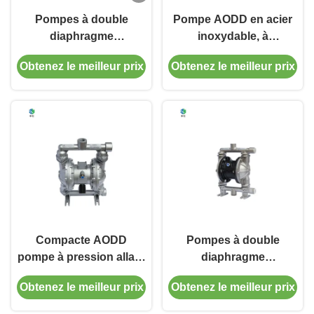
Pompes à double
Pompe AODD en acier
diaphragme
inoxydable, à
pneumatiques à
entraînement
Obtenez le meilleur prix
Obtenez le meilleur prix
pression allant jusqu'à
pneumatique, conçue
300 PSI conçues pour
pour résister à des
les solvants pour
températures allant
assurer des opérations
jusqu'à 300°F, adaptée à
de transfert de fluides
divers types de fluides
sûres
Compacte AODD
Pompes à double
pompe à pression allant
diaphragme
jusqu'à 300 PSI efficace
pneumatiques de 1/4" à
Obtenez le meilleur prix
Obtenez le meilleur prix
avec une viscosité de
3" avec connexion
10 000 Cps
filetée