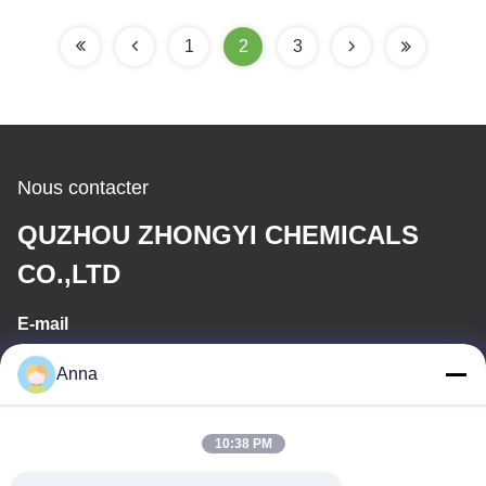
1
2
3
Nous contacter
QUZHOU ZHONGYI CHEMICALS
CO.,LTD
E-mail
wfmbeide@163.com
Anna
Temps de travail
10:38 PM
08:00-17:00