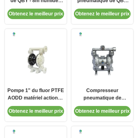
de QBY - 8m humides
pneumatique de QBY
auto-amorçants,
SS304, médias par le
Obtenez le meilleur prix
Obtenez le meilleur prix
Santoprene/téflon/matériel
genre est bonne, la tête
de nitriles, 1/4" entrée
jusqu'à 50m
d'air de BSPT
Pompe 1" du fluor PTFE
Compresseur
AODD matériel actionné
pneumatique de
pneumatique de pompe
diaphragme de double
Obtenez le meilleur prix
Obtenez le meilleur prix
à diaphragme sur le fer
de la pompe à
en plastique de
diaphragme de QBY
/SS304/Cast
double SS304