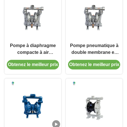
Pompe à diaphragme
Pompe pneumatique à
compacte à air
double membrane en
comprimé pour acide et
acier inoxydable de 2
Obtenez le meilleur prix
Obtenez le meilleur prix
éthanol, température
pouces, pression
jusqu'à 300°F, conçue
jusqu'à 300 PSI,
pour le pompage sûr
équipement de transfert
d'acide et d'éthanol
de fluide industriel
durable