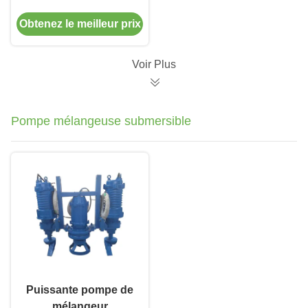
d'égouts préfabriqué
Obtenez le meilleur prix
sur FRP avec
ascenseur et
tuyauterie
Voir Plus
Pompe mélangeuse submersible
Puissante pompe de
mélangeur