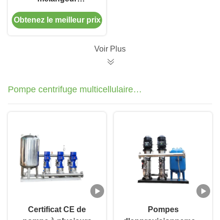
submersible à lisier
Obtenez le meilleur prix
électrique pour sortie
de diamètre 150 mm-
200 mm
Voir Plus
Pompe centrifuge multicellulaire
verticale
Certificat CE de
Pompes