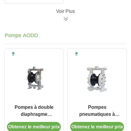
magnétique en bleu
pour haute
Voir Plus
température
Pompe AODD
Pompes à double
Pompes
diaphragme
pneumatiques à
pneumatiques de 1/4"
double diaphragme à
Obtenez le meilleur prix
Obtenez le meilleur prix
à 3" avec connexion
haute efficacité à