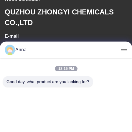
QUZHOU ZHONGYI CHEMICALS
CO.,LTD
E-mail
wfmbeide@163.com
Anna
Temps de travail
12:15 PM
08:00-17:00
Good day, what product are you looking for?
Notre adresse
Adresse
No.121. Ville Quzhou Zhejiang Chine de Kecheng
Télégramme
86-570-8017861