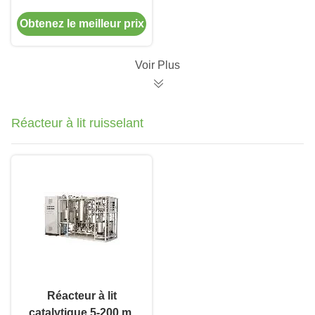
pompe à eau de
Obtenez le meilleur prix
forage de
submersible de tôle
d'acier de silicium
Voir Plus
Réacteur à lit ruisselant
Réacteur à lit
catalytique 5-200 ml