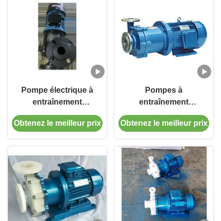
Pompe électrique à
Pompes à
entraînement
entraînement
magnétique pour
magnétique en acier
Obtenez le meilleur prix
Obtenez le meilleur prix
tests chimiques et
inoxydable résistant à
basse pression
la corrosion avec une
vitesse maximale de
3500 tr / min