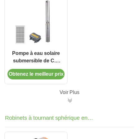
Pompe à eau solaire
submersible de C.C
1HP 3" 4" pompe à
Obtenez le meilleur prix
eau d'irrigation
d'agriculture de
forage
Voir Plus
Robinets à tournant sphérique en
acier