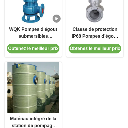
WQK Pompes d'égout
Classe de protection
submersibles
IP68 Pompes d'égout
Pompes d'eau
submersibles avec
Obtenez le meilleur prix
Obtenez le meilleur prix
domestiques
débit de 10 à 1000
submersibles avec
m3/h
coupeur Matériau
d'impulsion en fonte
ou en acier
inoxydable
Matériau intégré de la
station de pompage