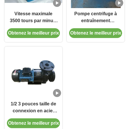
Vitesse maximale
Pompe centrifuge à
3500 tours par minute
entraînement
pompe à
magnétique avec
Obtenez le meilleur prix
Obtenez le meilleur prix
entraînement
enveloppe en fer et
magnétique boîtier en
composants de
fer personnalisé pour
passage en plastique
transfert chimique
fluoré
1/2 3 pouces taille de
connexion en acier
inoxydable pompe à
Obtenez le meilleur prix
entraînement