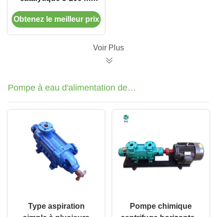
Réacteur à lit fixe
Obtenez le meilleur prix
multi-tubulaire
Voir Plus
Pompe à eau d'alimentation de
chaudière
Type aspiration
Pompe chimique