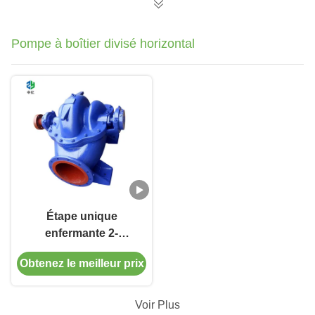
Pompe à boîtier divisé horizontal
Étape unique
enfermante 2-
4000m3/H de la
Obtenez le meilleur prix
pompe 1.6MPa de
fente horizontale
centrifuge
Voir Plus