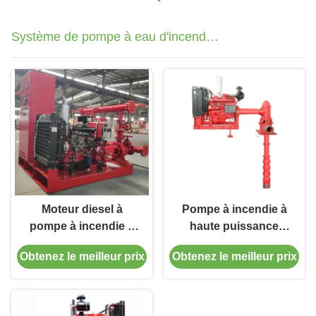
Système de pompe à eau d'incendie
d'urgence
Moteur diesel à
Pompe à incendie à
pompe à incendie à
haute puissance
débit élevé pour
moteur et pompe à
Obtenez le meilleur prix
Obtenez le meilleur prix
applications
jockeys Long shaft
industrielles
pompe à incendie
moteur diesel