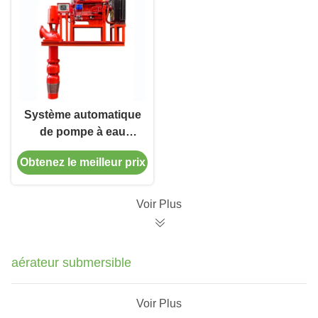
Système automatique
de pompe à eau
d'urgence à grande
Obtenez le meilleur prix
vitesse avec boîte à
engrenages à arbre
long
Voir Plus
aérateur submersible
Voir Plus