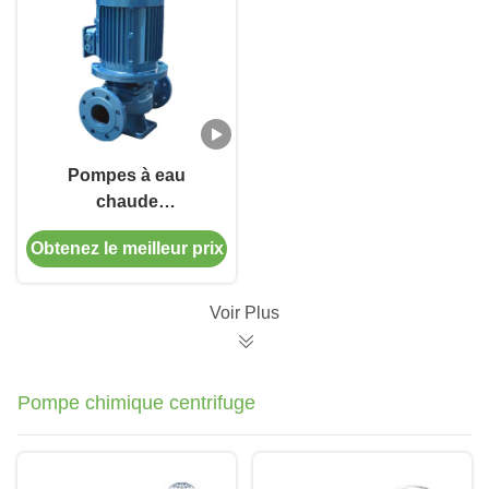
Pompes à eau
chaude
IRG/IRGB/ISWR,
Obtenez le meilleur prix
composants à haute
concentration,
monture
Voir Plus
parallèle/série
Pompe chimique centrifuge