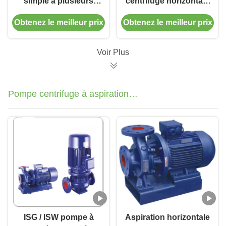
simple à plusieurs
centrifuge horizontale
étages horizontale de
de pompe à eau
Obtenez le meilleur prix
Obtenez le meilleur prix
D de pompe
d'alimentation de
centrifuge de pompe
chaudière pour
à eau d'alimentation
l'approvisionnement
Voir Plus
de chaudière
Pompe centrifuge à aspiration
unique à un étage
ISG / ISW pompe à
Aspiration horizontale