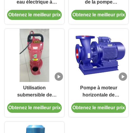
eau électrique à
de la pompe
aspiration simple à
centrifugeuse à étage
Obtenez le meilleur prix
Obtenez le meilleur prix
étage unique
unique en ligne à
l'extrémité de l'ISS
Utilisation
Pompe à moteur
submersible de
horizontale de
pompe à eau d'acier
monoblock de
Obtenez le meilleur prix
Obtenez le meilleur prix
inoxydable de QDX
canalisation d'étape
1.5HP sur l'eau
unique de pompe
propre
aspirante de fin d'ISW