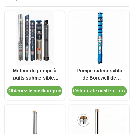
Moteur de pompe à
Pompe submersible
puits submersibles
de Borewell de
intégré à une pompe
rendement élevé pour
Obtenez le meilleur prix
Obtenez le meilleur prix
immergée dans un
la tension matérielle
puits souterrain pour
modèle 380v/50bz de
pomper
fonte de l'irrigation QJ