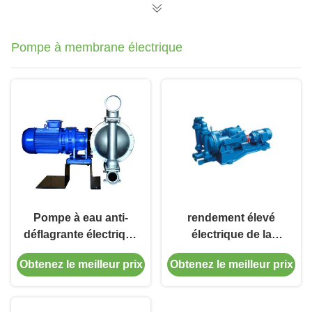
Pompe à membrane électrique
Pompe à eau anti-
rendement élevé
déflagrante électrique
électrique de la
bleue du diaphragme
pompe à diaphragme
Obtenez le meilleur prix
Obtenez le meilleur prix
15kw de pompes à
de 380V 415V 460V
diaphragme
0.75kw-15kw