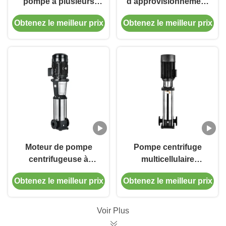
pompe à plusieurs
d'approvisionnement
étages verticale pour
en eau centrifugees
Obtenez le meilleur prix
Obtenez le meilleur prix
le traitement industriel
verticales à plusieurs
des eaux
étages en acier
inoxydable
Moteur de pompe
Pompe centrifuge
centrifugeuse à
multicellulaire
plusieurs étages
verticale en acier
Obtenez le meilleur prix
Obtenez le meilleur prix
verticale IP55 1450-
inoxydable
2900 tr/min
CDL/CDLF avec joint
mécanique résistant à
Voir Plus
l'usure