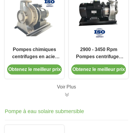
Pompes chimiques
2900 - 3450 Rpm
centrifuges en acier
Pompes centrifuges
inoxydable avec débit
horizontales à étage
Obtenez le meilleur prix
Obtenez le meilleur prix
de 6,5 à 160 m3/h
unique dans
l'industrie
sidérurgique
Voir Plus
Pompe à eau solaire submersible