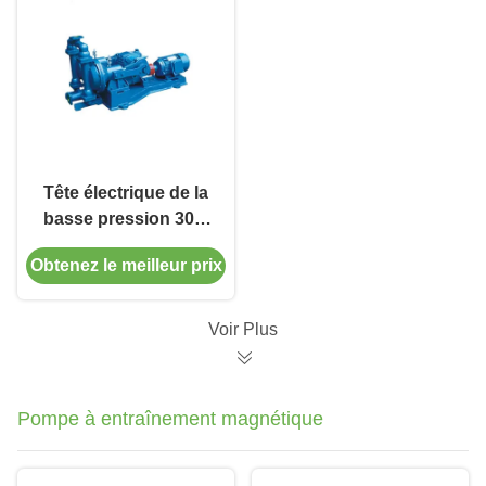
Tête électrique de la
basse pression 30m
de pompe à
Obtenez le meilleur prix
diaphragme de la
fonte SS304
Voir Plus
Pompe à entraînement magnétique