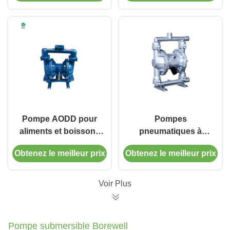
filetée
haute vitesse avec
PVDF
Pompe AODD pour
Pompes
aliments et boissons
pneumatiques à
avec débit de 0,1 à
diaphragme pour
Obtenez le meilleur prix
Obtenez le meilleur prix
400 GPM et taille de
l'éthanol acide,
port de 1/4 à 3
matériau à double
diaphragme sur
Voir Plus
plastique / SS316
Pompe submersible Borewell